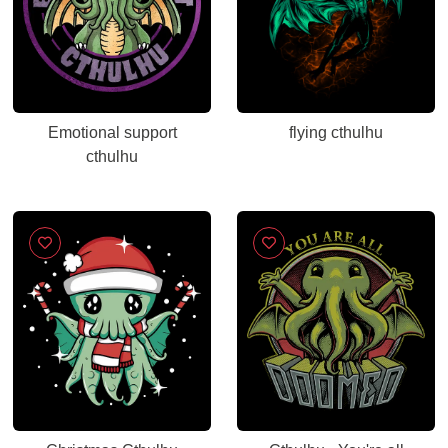
Emotional support
flying cthulhu
cthulhu