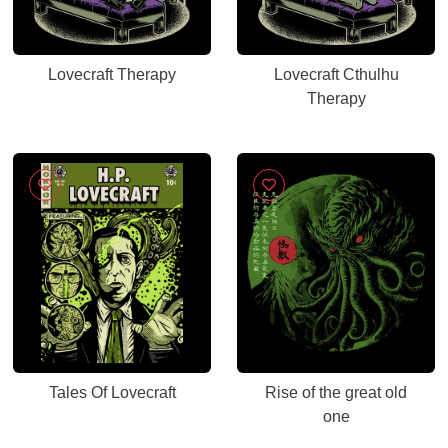
Lovecraft Therapy
Lovecraft Cthulhu
Therapy
Tales Of Lovecraft
Rise of the great old
one