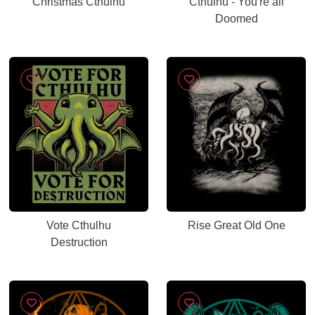
Christmas Cthulhu
Cthulhu - You're all
Doomed
Vote Cthulhu
Rise Great Old One
Destruction