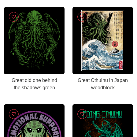
Great old one behind
Great Cthulhu in Japan
the shadows green
woodblock