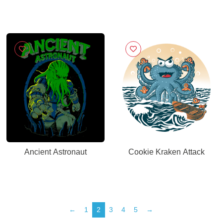
Ancient Astronaut
Cookie Kraken Attack
←
1
2
3
4
5
→