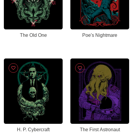
The Old One
Poe's Nightmare
H. P. Cybercraft
The First Astronaut