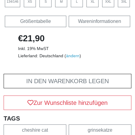
134/146
XS
S
M
L
XL
XXL
3XL
Größentabelle
Wareninformationen
€21,90
Inkl. 19% MwST
Lieferland: Deutschland (
ändern
)
IN DEN WARENKORB LEGEN
Zur Wunschliste hinzufügen
TAGS
cheshire cat
grinsekatze