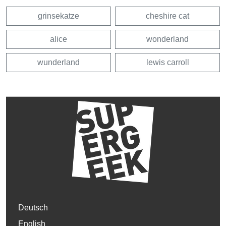
grinsekatze
cheshire cat
alice
wonderland
wunderland
lewis carroll
Deutsch
English