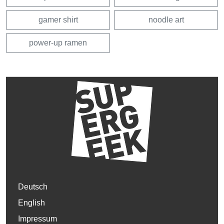
gamer shirt
noodle art
power-up ramen
Deutsch
English
Impressum