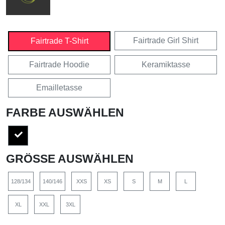
Fairtrade Girl Shirt
Fairtrade T-Shirt
Fairtrade Hoodie
Keramiktasse
Emailletasse
FARBE AUSWÄHLEN
GRÖSSE AUSWÄHLEN
128/134
140/146
XXS
XS
S
M
L
XL
XXL
3XL