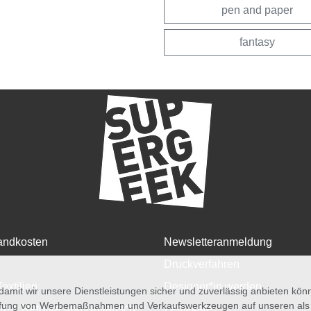
pen and paper
fantasy
andkosten
Newsletteranmeldung
Druckverfahren
Textilien
Designer*in werden
amit wir unsere Dienstleistungen sicher und zuverlässig anbieten kö
üfung von Werbemaßnahmen und Verkaufswerkzeugen auf unseren als au
rruf, Retoure und Umtausch
Zertifikate