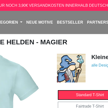
NUR NOCH 3,90€ VERSANDKOSTEN INNERHALB DEUTSCH
TEGORIEN
NEUE MOTIVE
BESTSELLER
PARTNER
NE HELDEN - MAGIER
Klein
alle Desi
Standard T-Shirt
Fairtrade T-Shirt