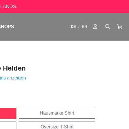
LANDS.
SHOPS
DE
EN
/
e Helden
gns anzeigen
Hausmarke Shirt
Oversize T-Shirt