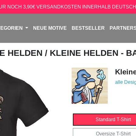
NUR NOCH 3,90€ VERSANDKOSTEN INNERHALB DEUTSCH
TEGORIEN
NEUE MOTIVE
BESTSELLER
PARTNER
NE HELDEN
/ KLEINE HELDEN - 
Klein
alle Desi
Standard T-Shirt
Oversize T-Shirt