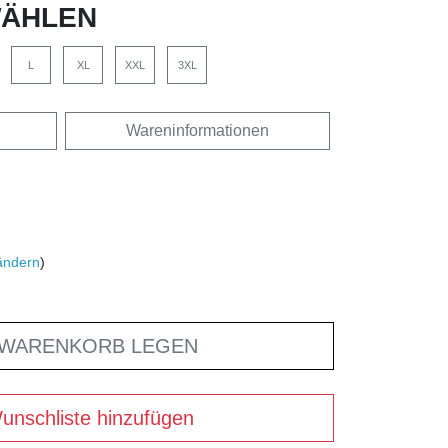
ÄHLEN
L
XL
XXL
3XL
Wareninformationen
ändern
)
 WARENKORB LEGEN
unschliste hinzufügen