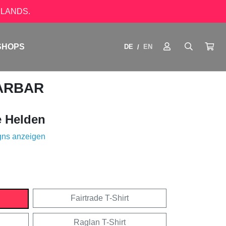
LANDS.
SHOPS
DE
EN
/
BARBAR
e Helden
gns anzeigen
Fairtrade T-Shirt
Raglan T-Shirt