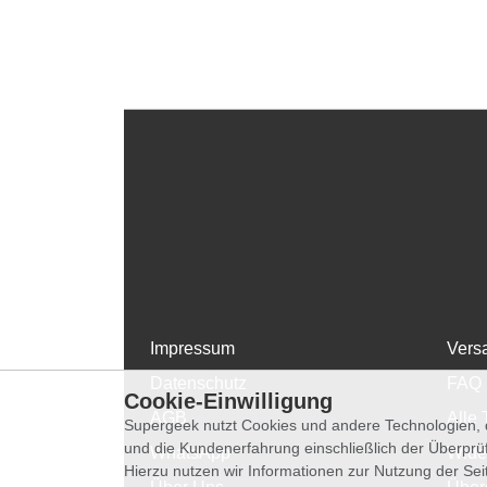
Impressum
Vers
Datenschutz
FAQ
Cookie-Einwilligung
AGB
Alle 
Supergeek nutzt Cookies und andere Technologien, d
und die Kundenerfahrung einschließlich der Überpr
WhatsApp
Wide
Hierzu nutzen wir Informationen zur Nutzung der Se