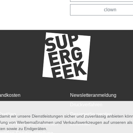
clown
andkosten
Newsletteranmeldung
Druckverfahren
Textilien
Designer*in werden
amit wir unsere Dienstleistungen sicher und zuverlässig anbieten kö
üfung von Werbemaßnahmen und Verkaufswerkzeugen auf unseren als au
rruf, Retoure und Umtausch
Zertifikate
iten sowie zu Endgeräten.