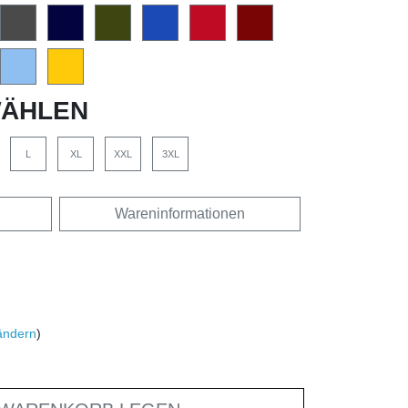
ÄHLEN
L
XL
XXL
3XL
Wareninformationen
ändern
)