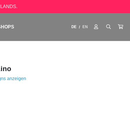
LANDS.
SHOPS
DE
EN
/
Lino
gns anzeigen