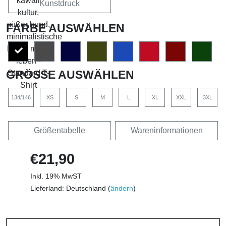
Kunstdruck
FARBE AUSWÄHLEN
GRÖSSE AUSWÄHLEN
134/146
XS
S
M
L
XL
XXL
3XL
Größentabelle
Wareninformationen
€21,90
Inkl. 19% MwST
Lieferland: Deutschland (
ändern
)