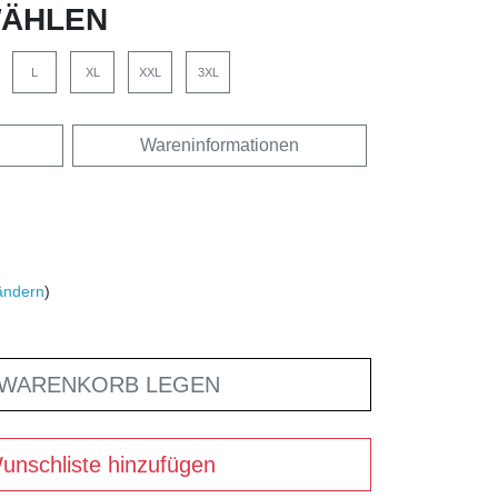
ÄHLEN
L
XL
XXL
3XL
Wareninformationen
ändern
)
 WARENKORB LEGEN
unschliste hinzufügen