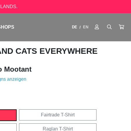
LANDS.
SHOPS
DE
EN
/
 AND CATS EVERYWHERE
o Mootant
gns anzeigen
Fairtrade T-Shirt
Raglan T-Shirt