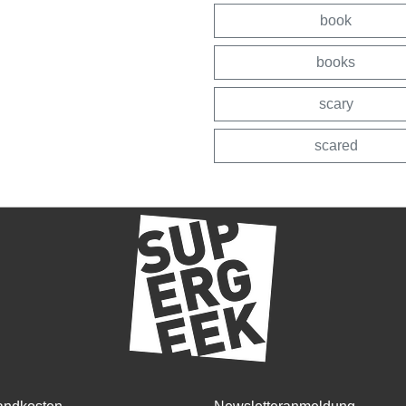
book
books
scary
scared