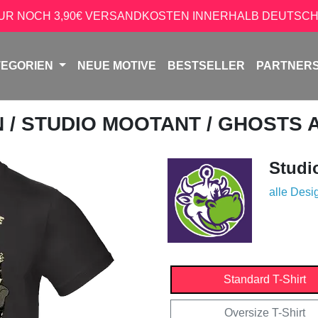
NUR NOCH 3,90€ VERSANDKOSTEN INNERHALB DEUTSCH
TEGORIEN
NEUE MOTIVE
BESTSELLER
PARTNER
N
/
STUDIO MOOTANT
/ GHOSTS
Studi
alle Desi
Standard T-Shirt
Oversize T-Shirt