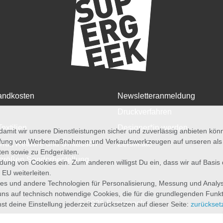
andkosten
Newsletteranmeldung
Druckverfahren
Textilien
Designer*in werden
amit wir unsere Dienstleistungen sicher und zuverlässig anbieten kö
üfung von Werbemaßnahmen und Verkaufswerkzeugen auf unseren als au
rruf, Retoure und Umtausch
Zertifikate
iten sowie zu Endgeräten.
größen Sonderbestellung
wendung von Cookies ein. Zum anderen willigst Du ein, dass wir auf Basis
 EU weiterleiten.
es und andere Technologien für Personalisierung, Messung und Analy
uns auf technisch notwendige Cookies, die für die grundlegenden Funk
© 2026 Supergeek
st deine Einstellung jederzeit zurücksetzen auf dieser Seite:
zurückset