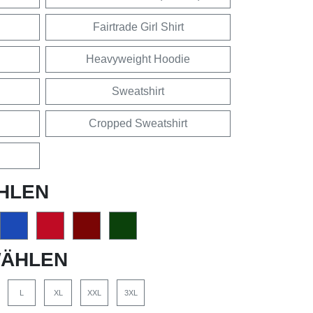
Fairtrade Girl Shirt
Heavyweight Hoodie
Sweatshirt
Cropped Sweatshirt
HLEN
ÄHLEN
L
XL
XXL
3XL