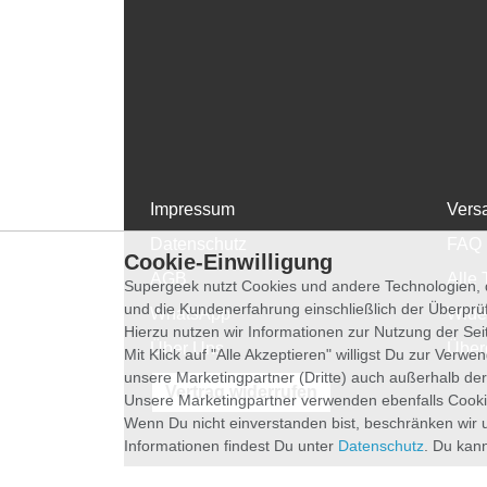
Impressum
Vers
Datenschutz
FAQ
Cookie-Einwilligung
AGB
Alle 
Supergeek nutzt Cookies und andere Technologien, d
und die Kundenerfahrung einschließlich der Überpr
WhatsApp
Wide
Hierzu nutzen wir Informationen zur Nutzung der Se
Über Uns
Über
Mit Klick auf "Alle Akzeptieren" willigst Du zur Ver
unsere Marketingpartner (Dritte) auch außerhalb der
Vertrag widerrufen
Unsere Marketingpartner verwenden ebenfalls Cooki
Wenn Du nicht einverstanden bist, beschränken wir 
Informationen findest Du unter
Datenschutz
. Du kann