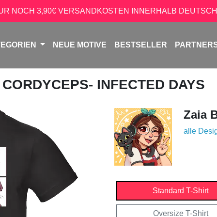
NUR NOCH 3,90€ VERSANDKOSTEN INNERHALB DEUTSCH
TEGORIEN
NEUE MOTIVE
BESTSELLER
PARTNER
/ CORDYCEPS- INFECTED DAYS
Zaia 
alle Desi
Standard T-Shirt
Oversize T-Shirt