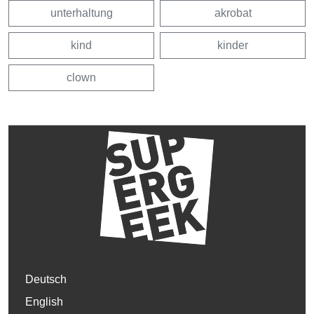
unterhaltung
akrobat
kind
kinder
clown
Deutsch
English