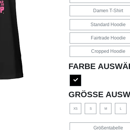
Damen T-Shirt
Standard Hoodie
Fairtrade Hoodie
Cropped Hoodie
FARBE AUSWÄ
GRÖSSE AUSW
XS
S
M
L
Größentabelle