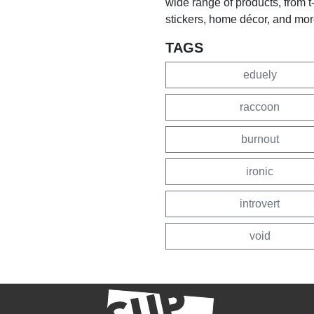
wide range of products, from 
stickers, home décor, and mor
TAGS
eduely
raccoon
burnout
ironic
introvert
void