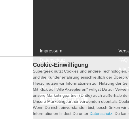
Impressum
Vers
Datenschutz
FAQ
Cookie-Einwilligung
AGB
Alle 
Supergeek nutzt Cookies und andere Technologien, d
und die Kundenerfahrung einschließlich der Überpr
WhatsApp
Wide
Hierzu nutzen wir Informationen zur Nutzung der Se
Über Uns
Über
Mit Klick auf "Alle Akzeptieren" willigst Du zur Ver
unsere Marketingpartner (Dritte) auch außerhalb der
Vertrag widerrufen
Unsere Marketingpartner verwenden ebenfalls Cooki
Wenn Du nicht einverstanden bist, beschränken wir 
Informationen findest Du unter
Datenschutz
. Du kann