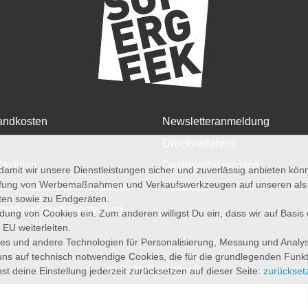
andkosten
Newsletteranmeldung
Druckverfahren
Textilien
Designer*in werden
amit wir unsere Dienstleistungen sicher und zuverlässig anbieten kö
üfung von Werbemaßnahmen und Verkaufswerkzeugen auf unseren als au
rruf, Retoure und Umtausch
Zertifikate
iten sowie zu Endgeräten.
größen Sonderbestellung
wendung von Cookies ein. Zum anderen willigst Du ein, dass wir auf Basis
 EU weiterleiten.
es und andere Technologien für Personalisierung, Messung und Analy
uns auf technisch notwendige Cookies, die für die grundlegenden Funk
© 2026 Supergeek
st deine Einstellung jederzeit zurücksetzen auf dieser Seite:
zurückset