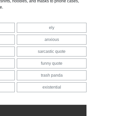
t-shirts, hoodies, and masks to phone cases,
e.
ely
anxious
sarcastic quote
funny quote
trash panda
existential