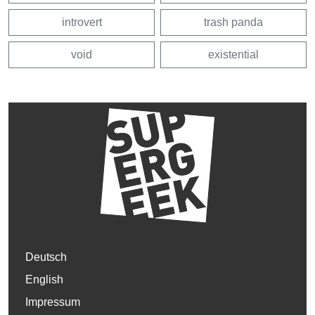
introvert
trash panda
void
existential
Deutsch
English
Impressum