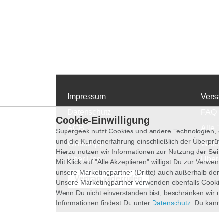
Impressum
Vers
Datenschutz
FAQ
Cookie-Einwilligung
AGB
Alle 
Supergeek nutzt Cookies und andere Technologien, d
und die Kundenerfahrung einschließlich der Überpr
WhatsApp
Wide
Hierzu nutzen wir Informationen zur Nutzung der Se
Über Uns
Über
Mit Klick auf "Alle Akzeptieren" willigst Du zur Ver
unsere Marketingpartner (Dritte) auch außerhalb der
Vertrag widerrufen
Unsere Marketingpartner verwenden ebenfalls Cooki
Wenn Du nicht einverstanden bist, beschränken wir 
Informationen findest Du unter
Datenschutz
. Du kann