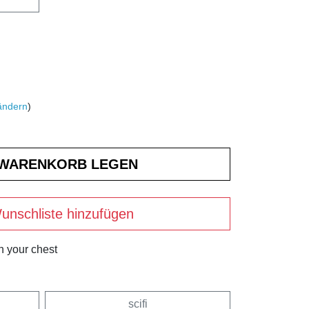
ändern
)
unschliste hinzufügen
n your chest
scifi