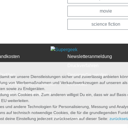
movie
science fiction
andkosten
Newsletteranmeldung
Druckverfahren
Textilien
Designer*in werden
amit wir unsere Dienstleistungen sicher und zuverlässig anbieten kö
üfung von Werbemaßnahmen und Verkaufswerkzeugen auf unseren als au
rruf, Retoure und Umtausch
Zertifikate
iten sowie zu Endgeräten.
größen Sonderbestellung
wendung von Cookies ein. Zum anderen willigst Du ein, dass wir auf Basis
 EU weiterleiten.
es und andere Technologien für Personalisierung, Messung und Analy
uns auf technisch notwendige Cookies, die für die grundlegenden Funk
© 2026 Supergeek
st deine Einstellung jederzeit zurücksetzen auf dieser Seite:
zurückset