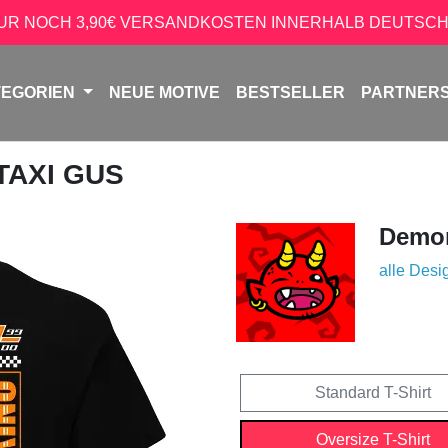
NUR NOCH 3,90€ VERSANDKOSTEN INNERHALB DEUTSCH
TEGORIEN
NEUE MOTIVE
BESTSELLER
PARTNER
 TAXI GUS
Demon
alle Desi
Standard T-Shirt
Oversize T-Shirt