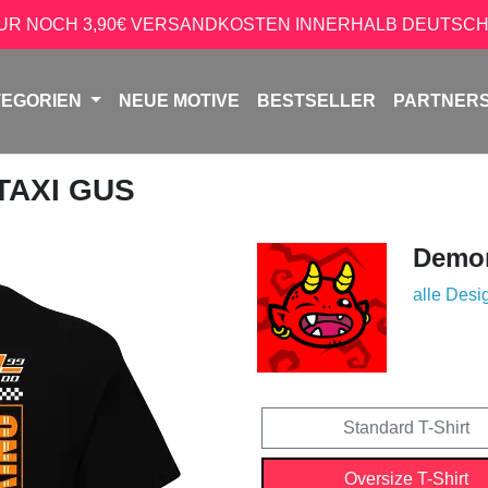
NUR NOCH 3,90€ VERSANDKOSTEN INNERHALB DEUTSCH
TEGORIEN
NEUE MOTIVE
BESTSELLER
PARTNER
 TAXI GUS
Demon
alle Desi
Standard T-Shirt
Oversize T-Shirt