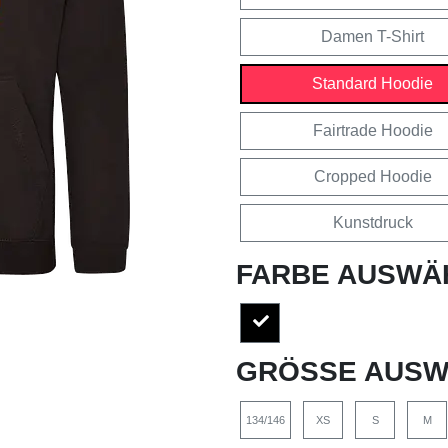
Damen T-Shirt
Standard Hoodie
Fairtrade Hoodie
Cropped Hoodie
Kunstdruck
FARBE AUSWÄ
GRÖSSE AUSW
134/146
XS
S
M