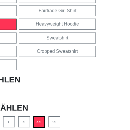
Fairtrade Girl Shirt
Heavyweight Hoodie
Sweatshirt
Cropped Sweatshirt
HLEN
ÄHLEN
L
XL
XXL
3XL