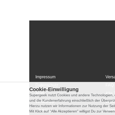
Impressum
Vers
Datenschutz
FAQ
Cookie-Einwilligung
AGB
Alle 
Supergeek nutzt Cookies und andere Technologien, d
und die Kundenerfahrung einschließlich der Überpr
WhatsApp
Wide
Hierzu nutzen wir Informationen zur Nutzung der Se
Über Uns
Über
Mit Klick auf "Alle Akzeptieren" willigst Du zur Ver