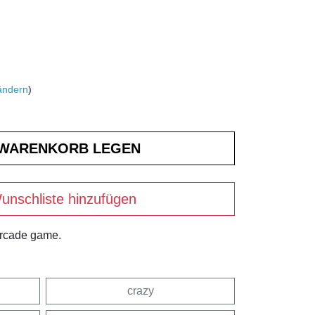
ändern
)
unschliste hinzufügen
arcade game.
crazy