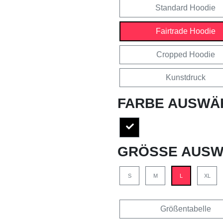
Standard Hoodie
Fairtrade Hoodie
Cropped Hoodie
Kunstdruck
FARBE AUSWÄ
GRÖSSE AUSW
S
M
L
XL
Größentabelle