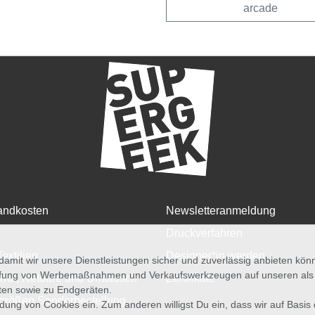
arcade
andkosten
Newsletteranmeldung
Druckverfahren
Textilien
Designer*in werden
amit wir unsere Dienstleistungen sicher und zuverlässig anbieten kö
üfung von Werbemaßnahmen und Verkaufswerkzeugen auf unseren als au
rruf, Retoure und Umtausch
Zertifikate
iten sowie zu Endgeräten.
größen Sonderbestellung
wendung von Cookies ein. Zum anderen willigst Du ein, dass wir auf Basis