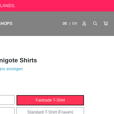
LANDS.
SHOPS
DE
EN
/
igote Shirts
gns anzeigen
Fairtrade T-Shirt
Standard T-Shirt (Frauen)