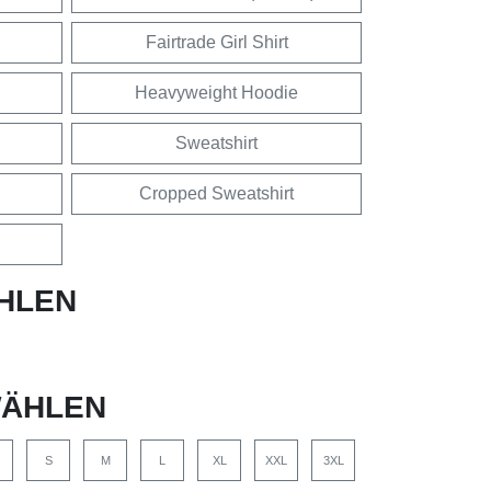
Fairtrade Girl Shirt
Heavyweight Hoodie
Sweatshirt
Cropped Sweatshirt
HLEN
ÄHLEN
S
M
L
XL
XXL
3XL