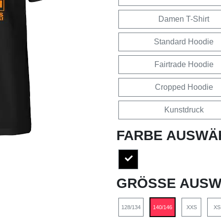
Damen T-Shirt
Standard Hoodie
Fairtrade Hoodie
Cropped Hoodie
Kunstdruck
FARBE AUSWÄ
GRÖSSE AUSW
128/134
140/146
XXS
XS