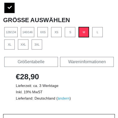
GRÖSSE AUSWÄHLEN
128/134
140/146
XXS
XS
S
M
L
XL
XXL
3XL
Größentabelle
Wareninformationen
€28,90
Lieferzeit: ca. 3 Werktage
Inkl. 19% MwST
Lieferland: Deutschland (
ändern
)