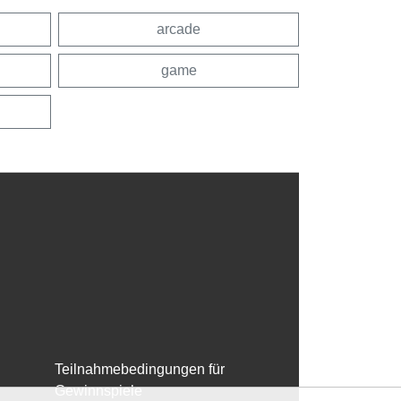
arcade
game
Teilnahmebedingungen für
Gewinnspiele