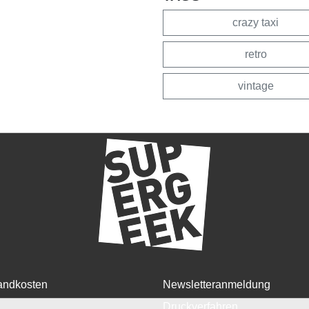
crazy taxi
retro
vintage
andkosten
Newsletteranmeldung
Druckverfahren