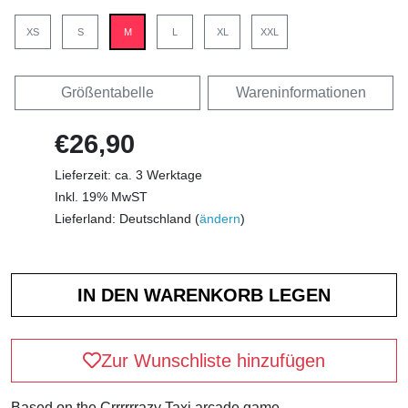
XS
S
M
L
XL
XXL
Größentabelle
Wareninformationen
€26,90
Lieferzeit: ca. 3 Werktage
Inkl. 19% MwST
Lieferland: Deutschland (
ändern
)
Zur Wunschliste hinzufügen
Based on the Crrrrrrazy Taxi arcade game.