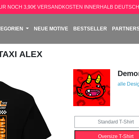
NUR NOCH 3,90€ VERSANDKOSTEN INNERHALB DEUTSCH
TEGORIEN
NEUE MOTIVE
BESTSELLER
PARTNER
 TAXI ALEX
Demon
alle Desi
Standard T-Shirt
Oversize T-Shirt