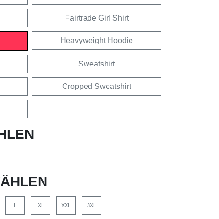
Fairtrade Girl Shirt
Heavyweight Hoodie
Sweatshirt
Cropped Sweatshirt
HLEN
ÄHLEN
L
XL
XXL
3XL