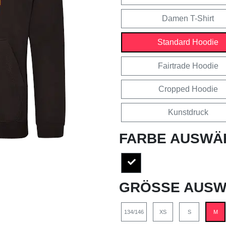
Damen T-Shirt
Standard Hoodie
Fairtrade Hoodie
Cropped Hoodie
Kunstdruck
FARBE AUSWÄ
GRÖSSE AUSW
134/146
XS
S
M