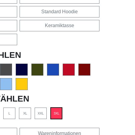
Standard Hoodie
Keramiktasse
HLEN
ÄHLEN
L
XL
XXL
3XL
Wareninformationen