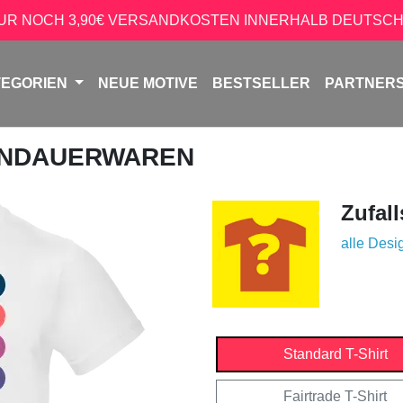
NUR NOCH 3,90€ VERSANDKOSTEN INNERHALB DEUTSCH
TEGORIEN
NEUE MOTIVE
BESTSELLER
PARTNER
ENDAUERWAREN
Zufall
alle Desi
Standard T-Shirt
Fairtrade T-Shirt