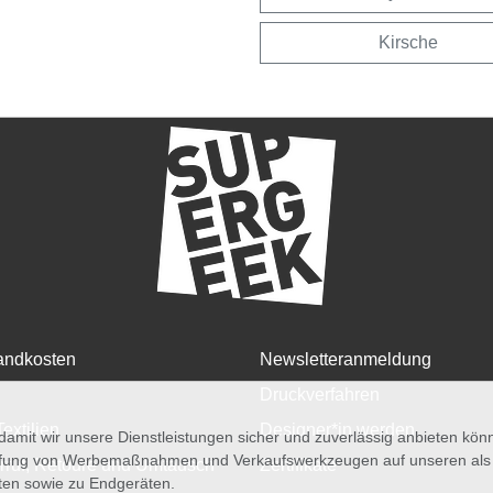
Kirsche
andkosten
Newsletteranmeldung
Druckverfahren
Textilien
Designer*in werden
amit wir unsere Dienstleistungen sicher und zuverlässig anbieten kö
üfung von Werbemaßnahmen und Verkaufswerkzeugen auf unseren als au
rruf, Retoure und Umtausch
Zertifikate
iten sowie zu Endgeräten.