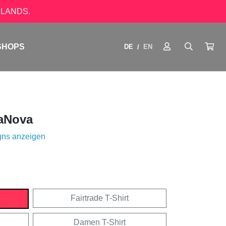
LANDS.
SHOPS
DE
EN
/
aNova
gns anzeigen
Fairtrade T-Shirt
Damen T-Shirt