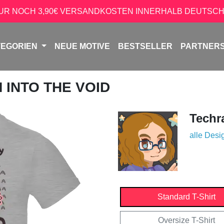
NUR NOCH 3,90€ VERSANDKOSTEN INNERHALB DEUTSCH
TEGORIEN
NEUE MOTIVE
BESTSELLER
PARTNER
 INTO THE VOID
Techr
alle Desi
Standard T-Shirt
Oversize T-Shirt