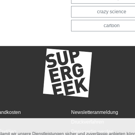
crazy science
cartoon
andkosten
Newsletteranmeldung
Druckverfahren
Textilien
Designer*in werden
amit wir unsere Dienstleistungen sicher und zuverlässig anbieten kö