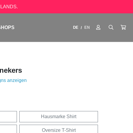
LANDS.
SHOPS
DE
EN
/
nekers
gns anzeigen
Hausmarke Shirt
Oversize T-Shirt