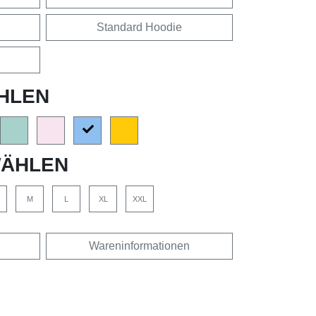
Standard Hoodie
HLEN
ÄHLEN
M
L
XL
XXL
Wareninformationen