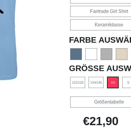
Fairtrade Girl Shirt
Keramiktasse
FARBE AUSWÄ
GRÖSSE AUSW
122/128
134/146
XS
S
Größentabelle
€21,90