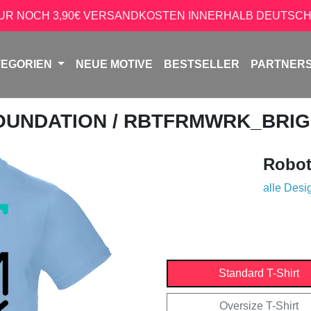
NUR NOCH 3,90€ VERSANDKOSTEN INNERHALB DEUTSCH
TEGORIEN
NEUE MOTIVE
BESTSELLER
PARTNER
OUNDATION
/ RBTFRMWRK_BRI
Robot
alle Desi
Standard T-Shirt
Oversize T-Shirt