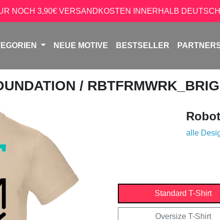
NUR NOCH 3,90€ VERSANDKOSTEN INNERHALB DEUTSCH
TEGORIEN
NEUE MOTIVE
BESTSELLER
PARTNER
OUNDATION
/ RBTFRMWRK_BRI
Robot
alle Desi
Standard T-Shirt
Oversize T-Shirt