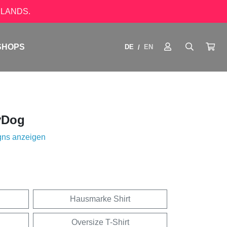
LANDS.
SHOPS
DE
EN
/
yDog
gns anzeigen
Hausmarke Shirt
Oversize T-Shirt