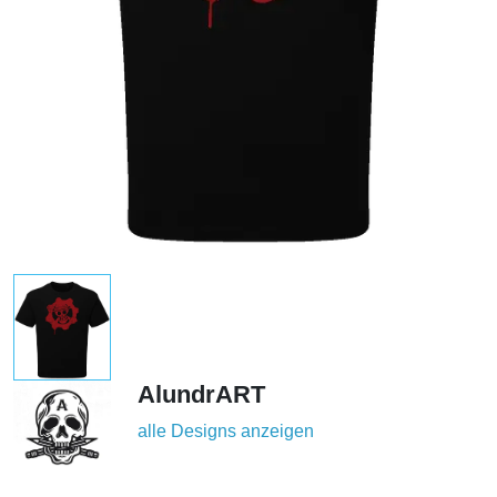
AlundrART
alle Designs anzeigen