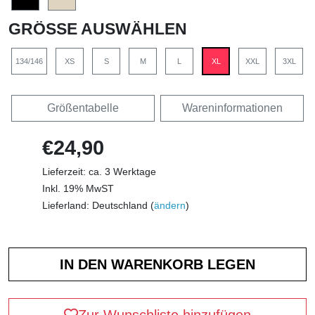
GRÖSSE AUSWÄHLEN
134/146
XS
S
M
L
XL
XXL
3XL
Größentabelle
Wareninformationen
€24,90
Lieferzeit: ca. 3 Werktage
Inkl. 19% MwST
Lieferland: Deutschland (
ändern
)
Zur Wunschliste hinzufügen