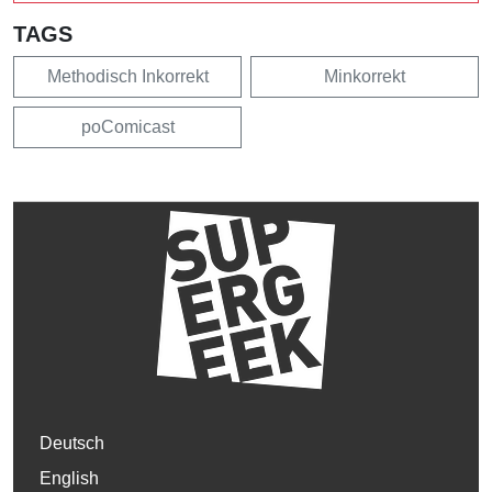
TAGS
Methodisch Inkorrekt
Minkorrekt
poComicast
Deutsch
English