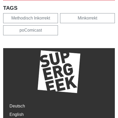
TAGS
Methodisch Inkorrekt
Minkorrekt
poComicast
Deutsch
English