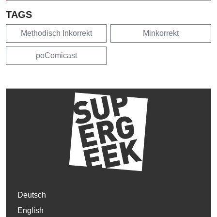
TAGS
Methodisch Inkorrekt
Minkorrekt
poComicast
Deutsch
English