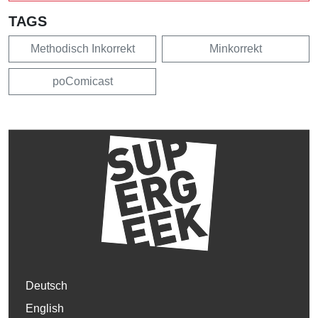
TAGS
Methodisch Inkorrekt
Minkorrekt
poComicast
Deutsch
English