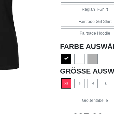
Raglan T-Shirt
Fairtrade Girl Shirt
Fairtrade Hoodie
FARBE AUSWÄ
GRÖSSE AUSW
XS
S
M
L
Größentabelle