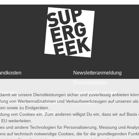
andkosten
Newsletteranmeldung
Druckverfahren
Textilien
Designer*in werden
amit wir unsere Dienstleistungen sicher und zuverlässig anbieten kö
üfung von Werbemaßnahmen und Verkaufswerkzeugen auf unseren als au
rruf, Retoure und Umtausch
Zertifikate
iten sowie zu Endgeräten.
größen Sonderbestellung
wendung von Cookies ein. Zum anderen willigst Du ein, dass wir auf Basis
 EU weiterleiten.
es und andere Technologien für Personalisierung, Messung und Analy
uns auf technisch notwendige Cookies, die für die grundlegenden Funk