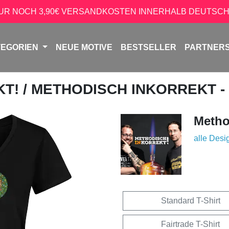
NUR NOCH 3,90€ VERSANDKOSTEN INNERHALB DEUTSCH
TEGORIEN
NEUE MOTIVE
BESTSELLER
PARTNER
KT!
/ METHODISCH INKORREKT -
Metho
alle Desi
Standard T-Shirt
Fairtrade T-Shirt