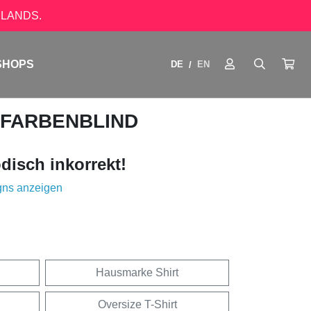
LANDS.
SHOPS
DE
EN
/
 FARBENBLIND
disch inkorrekt!
gns anzeigen
Hausmarke Shirt
Oversize T-Shirt