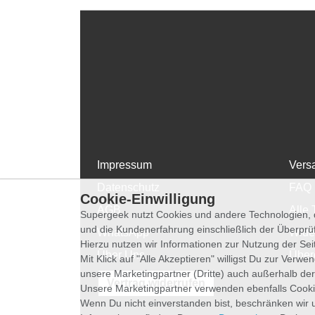
Impressum
Vers
Datenschutz
FAQ
Cookie-Einwilligung
AGB
Alle 
Supergeek nutzt Cookies und andere Technologien, d
und die Kundenerfahrung einschließlich der Überpr
WhatsApp
Wide
Hierzu nutzen wir Informationen zur Nutzung der Se
Über Uns
Über
Mit Klick auf "Alle Akzeptieren" willigst Du zur Ver
unsere Marketingpartner (Dritte) auch außerhalb der
Vertrag widerrufen
Unsere Marketingpartner verwenden ebenfalls Cooki
Wenn Du nicht einverstanden bist, beschränken wir 