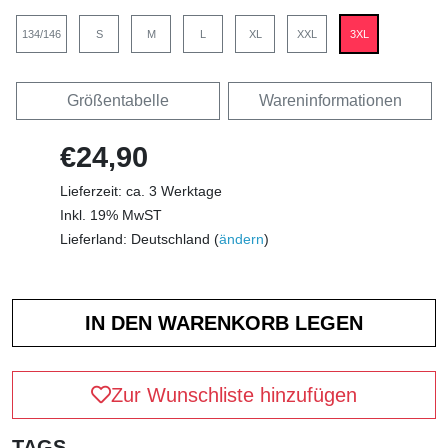
134/146
S
M
L
XL
XXL
3XL
Größentabelle
Wareninformationen
€24,90
Lieferzeit: ca. 3 Werktage
Inkl. 19% MwST
Lieferland: Deutschland (
ändern
)
Zur Wunschliste hinzufügen
TAGS