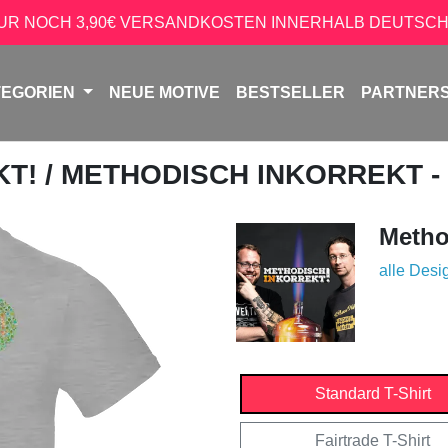
NUR NOCH 3,90€ VERSANDKOSTEN INNERHALB DEUTSCH
TEGORIEN
NEUE MOTIVE
BESTSELLER
PARTNER
KT!
/ METHODISCH INKORREKT -
Metho
alle Desi
Standard T-Shirt
Fairtrade T-Shirt