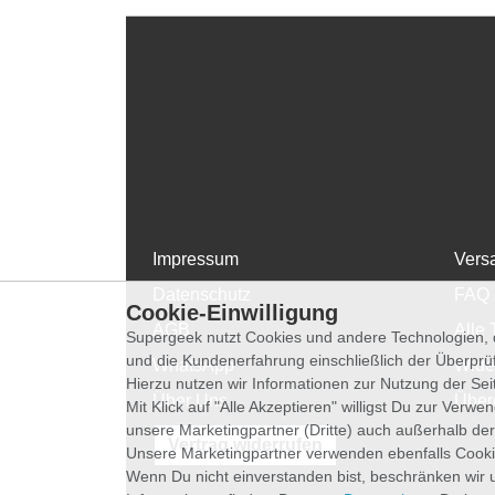
Impressum
Vers
Datenschutz
FAQ
Cookie-Einwilligung
AGB
Alle 
Supergeek nutzt Cookies und andere Technologien, d
und die Kundenerfahrung einschließlich der Überpr
WhatsApp
Wide
Hierzu nutzen wir Informationen zur Nutzung der Se
Über Uns
Über
Mit Klick auf "Alle Akzeptieren" willigst Du zur Ver
unsere Marketingpartner (Dritte) auch außerhalb der
Vertrag widerrufen
Unsere Marketingpartner verwenden ebenfalls Cooki
Wenn Du nicht einverstanden bist, beschränken wir 