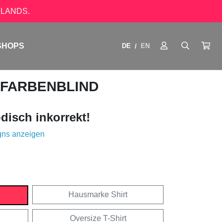
LANDS.
SHOPS
DE
EN
/
 FARBENBLIND
disch inkorrekt!
gns anzeigen
Hausmarke Shirt
Oversize T-Shirt