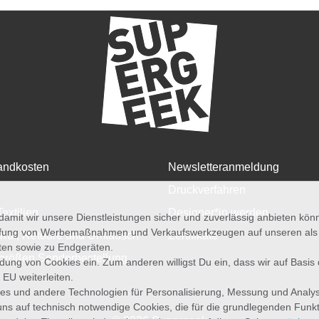
andkosten
Newsletteranmeldung
Druckverfahren
Textilien
Designer*in werden
amit wir unsere Dienstleistungen sicher und zuverlässig anbieten kö
üfung von Werbemaßnahmen und Verkaufswerkzeugen auf unseren als au
rruf, Retoure und Umtausch
Zertifikate
iten sowie zu Endgeräten.
größen Sonderbestellung
wendung von Cookies ein. Zum anderen willigst Du ein, dass wir auf Basis
 EU weiterleiten.
es und andere Technologien für Personalisierung, Messung und Analy
uns auf technisch notwendige Cookies, die für die grundlegenden Funk