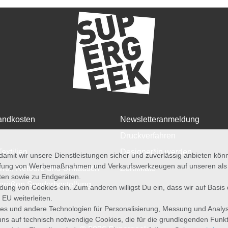
andkosten
Newsletteranmeldung
Druckverfahren
Textilien
Designer*in werden
amit wir unsere Dienstleistungen sicher und zuverlässig anbieten kö
üfung von Werbemaßnahmen und Verkaufswerkzeugen auf unseren als au
rruf, Retoure und Umtausch
Zertifikate
iten sowie zu Endgeräten.
größen Sonderbestellung
wendung von Cookies ein. Zum anderen willigst Du ein, dass wir auf Basis
 EU weiterleiten.
es und andere Technologien für Personalisierung, Messung und Analy
uns auf technisch notwendige Cookies, die für die grundlegenden Funk