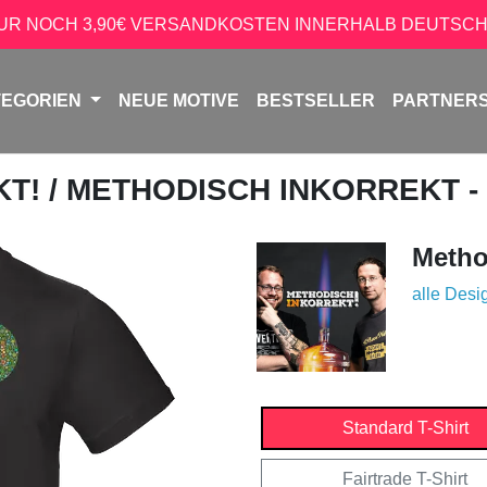
NUR NOCH 3,90€ VERSANDKOSTEN INNERHALB DEUTSCH
TEGORIEN
NEUE MOTIVE
BESTSELLER
PARTNER
KT!
/ METHODISCH INKORREKT -
Metho
alle Desi
Standard T-Shirt
Fairtrade T-Shirt