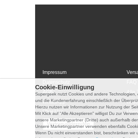
Impressum
Vers
Datenschutz
FAQ
Cookie-Einwilligung
AGB
Alle 
Supergeek nutzt Cookies und andere Technologien, d
und die Kundenerfahrung einschließlich der Überpr
WhatsApp
Wide
Hierzu nutzen wir Informationen zur Nutzung der Se
Über Uns
Über
Mit Klick auf "Alle Akzeptieren" willigst Du zur Ver
unsere Marketingpartner (Dritte) auch außerhalb der
Vertrag widerrufen
Unsere Marketingpartner verwenden ebenfalls Cooki
Wenn Du nicht einverstanden bist, beschränken wir 