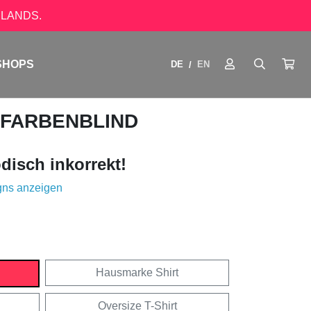
LANDS.
SHOPS
DE
EN
/
 FARBENBLIND
disch inkorrekt!
gns anzeigen
Hausmarke Shirt
Oversize T-Shirt