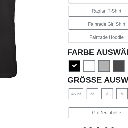
Raglan T-Shirt
Fairtrade Girl Shirt
Fairtrade Hoodie
FARBE AUSWÄ
GRÖSSE AUSW
134/146
XS
S
M
Größentabelle