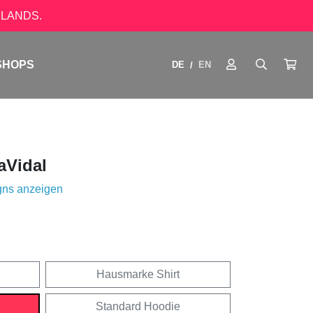
LANDS.
SHOPS
DE
EN
/
aVidal
gns anzeigen
Hausmarke Shirt
Standard Hoodie