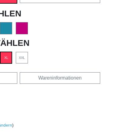
HLEN
ÄHLEN
XL
XXL
Wareninformationen
ändern
)