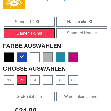
Standard T-Shirt
Hausmarke Shirt
Standard Hoodie
Damen T-Shirt
FARBE AUSWÄHLEN
GRÖSSE AUSWÄHLEN
XS
S
M
L
XL
XXL
Größentabelle
Wareninformationen
€24,90