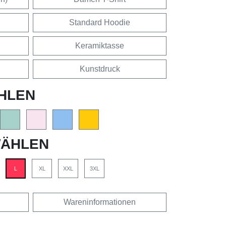
Standard Hoodie
Keramiktasse
Kunstdruck
HLEN
ÄHLEN
L
XL
XXL
3XL
Wareninformationen