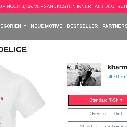
NUR NOCH 3,90€ VERSANDKOSTEN INNERHALB DEUTSCH
TEGORIEN
NEUE MOTIVE
BESTSELLER
PARTNER
 DELICE
kharm
alle Desi
Standard T-Shirt
Oversize T-Shirt
Standard T-Shirt (Frau