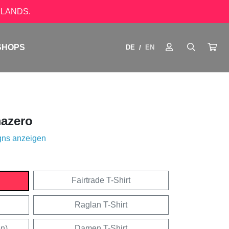
LANDS.
SHOPS
DE
EN
/
azero
gns anzeigen
Fairtrade T-Shirt
Raglan T-Shirt
en)
Damen T-Shirt