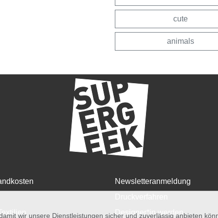
cute
animals
andkosten
Newsletteranmeldung
Druckverfahren
Textilien
Designer*in werden
amit wir unsere Dienstleistungen sicher und zuverlässig anbieten kö