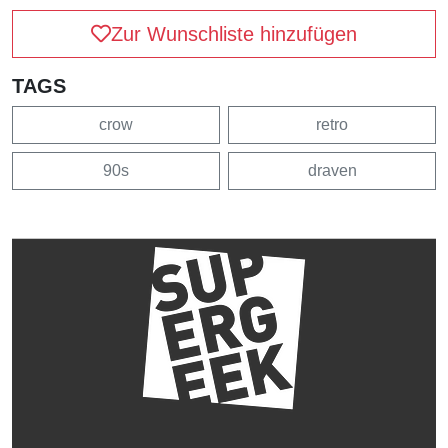
Zur Wunschliste hinzufügen
TAGS
crow
retro
90s
draven