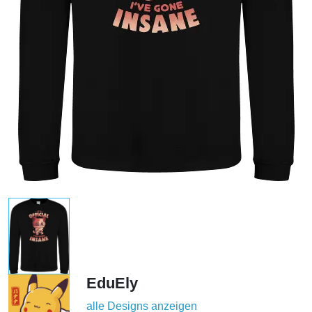
EduEly
alle Designs anzeigen