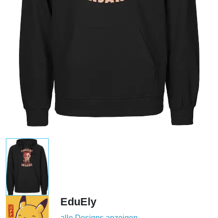
EduEly
alle Designs anzeigen