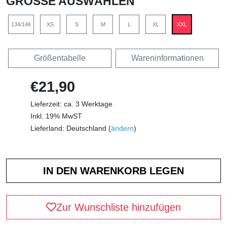
GRÖSSE AUSWÄHLEN
134/146
XS
S
M
L
XL
XXL
Größentabelle
Wareninformationen
€21,90
Lieferzeit: ca. 3 Werktage
Inkl. 19% MwST
Lieferland: Deutschland (
ändern
)
Zur Wunschliste hinzufügen