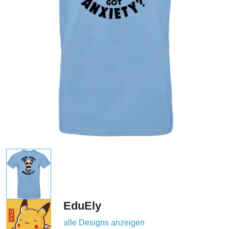
EduEly
alle Designs anzeigen